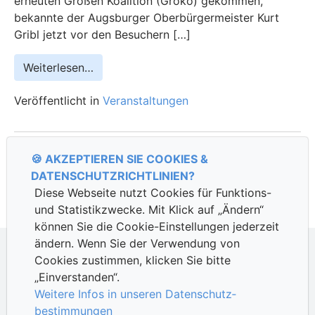
erneuten Großen Koalition (Groko) gekommen,
bekannte der Augsburger Oberbürgermeister Kurt
Gribl jetzt vor den Besuchern […]
Weiterlesen…
Veröffentlicht in
Veranstaltungen
«
1
…
4
5
6
7
»
🍪 AKZEPTIEREN SIE COOKIES &
DATENSCHUTZ­RICHTLINIEN?
Diese Webseite nutzt Cookies für Funktions-
und Statistik­zwecke. Mit Klick auf „Ändern“
können Sie die Cookie-Ein­stellungen jederzeit
ändern. Wenn Sie der Verwendung von
Cookies zustimmen, klicken Sie bitte
Suche
„Einverstanden“.
Weitere Infos in unseren Datenschutz­
Datenschutzhinweise
|
Impressum
bestimmungen